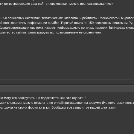
и регистрирующие ваш сайт в поисковиках, можно воспользоваться ими.
е 350 поисковых системах, тематических каталогах и рейтингах Российского и миров
ой пользователем информации о сайте. Горячий поиск по 150 поисковым системам Рун
рнал регистрации систематизирует информацию о логинах, паролях, html-кодах кнопо
Количество сайтов, регистрируемых пользователем не ограничено.
е могу его раскрутить, не подскажете, как это сделать?
 и кнопками; можно отсылать по e-mail приглашения на форуме (Но некоторых польз
уг друга на своих форумах и т.п. Вообщем все зависит от вашей фантазии!