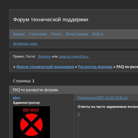
Форум технической поддержки
Форум
Участники
Поиск
Регистрация
Войти
Активные темы
Привет, Гость!
Войдите
или
зарегистрируйтесь
.
»
Форум технической поддержки
»
Раскрутка форума
»
FAQ по рас
Страница:
1
FAQ по раскрутке форума
plus
Поделиться
2007-10-28 18:30:16
Администратор
Ответы на часто задаваемые вопр
0