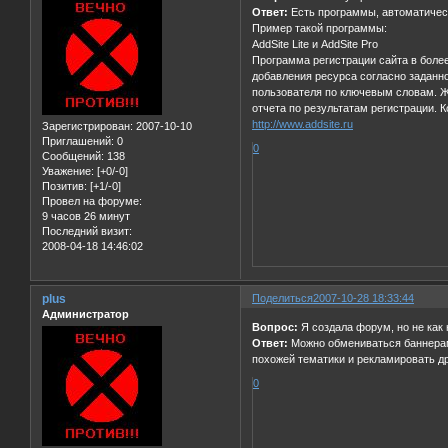
Ответ:
Есть программы, автоматическ
Пример такой программы:
AddSite Lite и AddSite Pro
Программа регистрации сайта в боле
добавления ресурса согласно заданн
пользователя по ключевым словам. Жу
отчета по результатам регистрации. 
http://www.addsite.ru
Зарегистрирован
: 2007-10-10
Приглашений:
0
0
Сообщений:
138
Уважение:
[+0/-0]
Позитив:
[+1/-0]
Провел на форуме:
9 часов 26 минут
Последний визит:
2008-04-18 14:46:02
plus
Поделиться
2007-10-28 18:33:44
Администратор
Вопрос:
Я создала форум, но не как н
Ответ:
Можно обмениваться баннерами
похожей тематики и рекламировать др
0