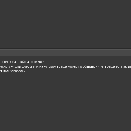
т пользователей на форуме?
сно! Лучший форум это, на котором всегда можно по общаться (т.е. всегда есть акт
т пользователей!