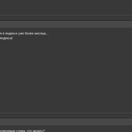
я в яндексе уже более месяца…
яндекса!
 ключевые слова, что делать?