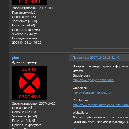
Зарегистрирован
: 2007-10-10
Приглашений:
0
Сообщений:
138
Уважение:
[+0/-0]
Позитив:
[+1/-0]
Провел на форуме:
9 часов 26 минут
Последний визит:
2008-04-18 14:46:02
plus
Поделиться
2007-10-28 18:31:40
Администратор
Вопрос:
Как индексировать форум в 
Ответ:
Google.com
http://www.google.com/addurl/
Yandex.ru
http://webmaster.yandex.ru/
Rambler.ru
Зарегистрирован
: 2007-10-10
http://www.rambler.ru/doc/add_site_form
Приглашений:
0
Сообщений:
138
Webtalk.ru
Уважение:
[+0/-0]
Форумы добавляются автоматически.
Позитив:
[+1/-0]
Стоит отметить, что для индексации 
Провел на форуме:
0