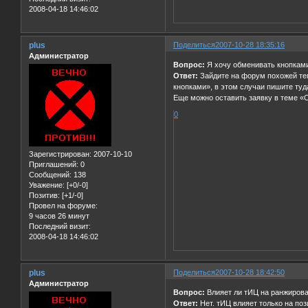
2008-04-18 14:46:02
plus
Поделиться
2007-10-28 18:35:16
Администратор
Вопрос:
Я хочу обменивать кнопками,
Ответ:
Зайдите на форум похожей тем
кнопками», в этом случаи пишите туд
Еще можно оставить заявку в теме «
0
Зарегистрирован
: 2007-10-10
Приглашений:
0
Сообщений:
138
Уважение:
[+0/-0]
Позитив:
[+1/-0]
Провел на форуме:
9 часов 26 минут
Последний визит:
2008-04-18 14:46:02
plus
Поделиться
2007-10-28 18:42:50
Администратор
Вопрос:
Влияет ли тИЦ на ранжирова
Ответ:
Нет. тИЦ влияет только на по