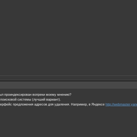
был проиндексирован вопреки моему мнению?
поисковой системы (лучший вариант).
терфейс предложения адресов для удаления. Например, в Яндексе
http://webmaster.yand