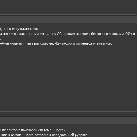
 но не могу найти с кем!
атики и отправьте администратору ЛС с предложением обменяться кнопками, 90% с 
а!
Обмен кнопками» на этом форуме. Желающих откликнется очень много!
ние сайтов в поисковой системе Яндекс?
зицию в самом Яндекс.Каталоге в определённой рубрике