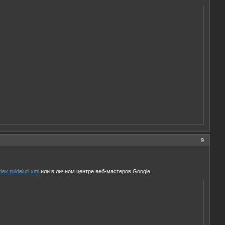
9
ex.ru/delurl.xml
или в личном центре веб-мастеров Google.