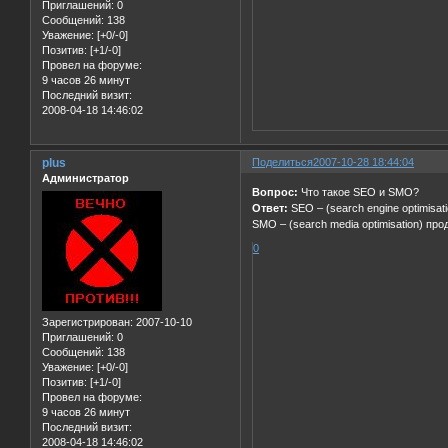
Приглашений:
0
Сообщений:
138
Уважение:
[+0/-0]
Позитив:
[+1/-0]
Провел на форуме:
9 часов 26 минут
Последний визит:
2008-04-18 14:46:02
plus
Поделиться
2007-10-28 18:44:04
Администратор
Вопрос:
Что такое SEO и SMO?
Ответ:
SEO – (search engine optimis
SMO – (search media optimisation) про
0
Зарегистрирован
: 2007-10-10
Приглашений:
0
Сообщений:
138
Уважение:
[+0/-0]
Позитив:
[+1/-0]
Провел на форуме:
9 часов 26 минут
Последний визит:
2008-04-18 14:46:02