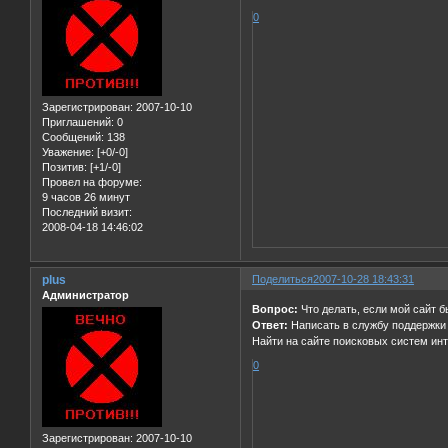
0
Зарегистрирован
: 2007-10-10
Приглашений:
0
Сообщений:
138
Уважение:
[+0/-0]
Позитив:
[+1/-0]
Провел на форуме:
9 часов 26 минут
Последний визит:
2008-04-18 14:46:02
plus
Поделиться
2007-10-28 18:43:31
Администратор
Вопрос:
Что делать, если мой сайт 
Ответ:
Написать в службу поддержки 
Найти на сайте поисковых систем ин
0
Зарегистрирован
: 2007-10-10