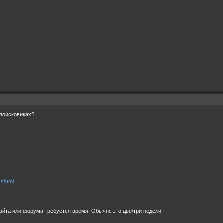
поисковиках?
.shtml
сайта или форума требуется время. Обычно это две/три недели.