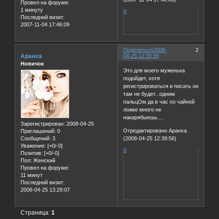
Провел на форуме:
1 минуту
0
Последний визит:
2007-11-04 17:46:09
Поделиться
2008-
2
Аранха
04-25 12:39:39
Новичок
Это для моего муженька
подойдет, хотя
регистрироваться и писать он
там не будет...одним
пальцОм да в час по чайной
ложке много не
накарябыешь....
Зарегистрирован
: 2008-04-25
Отредактировано Аранха
Приглашений:
0
(2008-04-25 12:39:56)
Сообщений:
3
Уважение:
[+0/-0]
0
Позитив:
[+0/-0]
Пол:
Женский
Провел на форуме:
11 минут
Последний визит:
2008-04-25 13:29:07
Страница:
1