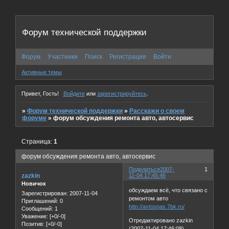
Форум технической поддержки
Форум
Участники
Поиск
Регистрация
Войти
Активные темы
Привет, Гость!
Войдите
или
зарегистрируйтесь
.
»
Форум технической поддержки
»
Расскажи о своем
форуме
»
форум обсуждения ремонта авто, автосервис
Страница:
1
форум обсуждения ремонта авто, автосервис
Поделиться
2007-
1
zazkin
11-04 17:45:46
Новичок
обсуждаем всё, что связано с
Зарегистрирован
: 2007-11-04
ремонтом авто
Приглашений:
0
http://avtospas.7bk.ru/
Сообщений:
1
Уважение:
[+0/-0]
Отредактировано zazkin
Позитив:
[+0/-0]
(2007-11-04 17:46:08)