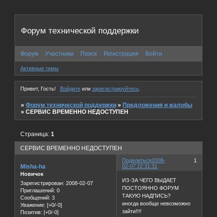
Форум технической поддержки
Форум
Участники
Поиск
Регистрация
Войти
Активные темы
Привет, Гость!
Войдите
или
зарегистрируйтесь
.
»
Форум технической поддержки
»
Предложения и жалобы
»
СЕРВИС ВРЕМЕННО НЕДОСТУПЕН
Страница:
1
СЕРВИС ВРЕМЕННО НЕДОСТУПЕН
Поделиться
2008-
1
Misha-ha
02-07 22:31:31
Новичок
ИЗ-ЗА ЧЕГО ВЫДАЕТ
Зарегистрирован
: 2008-02-07
ПОСТОЯННО ФОРУМ
Приглашений:
0
ТАКУЮ НАДПИСЬ?
Сообщений:
3
иногда вообще невозможно
Уважение:
[+0/-0]
зайти!!!!
Позитив:
[+0/-0]