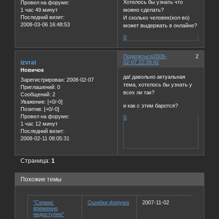
Хотелось бы узнать что
Провел на форуме:
1 час 49 минут
можно сделать?
Последний визит:
И сколько человек(кол-во)
2008-03-06 16:48:53
может выдержать в онлайне?
0
Поделиться
2008-
2
izvrat
02-07 22:39:42
Новичок
да! давольно актуальная
Зарегистрирован
: 2008-02-07
тема, хотелось бы узнать у
Приглашений:
0
всех ли так?
Сообщений:
2
Уважение:
[+0/-0]
и как с этим баротся?
Позитив:
[+0/-0]
Провел на форуме:
0
1 час 12 минут
Последний визит:
2008-02-11 08:05:31
Страница:
1
Похожие темы
"Сервис
Ошибки форума
2007-11-02
временно
недоступен"