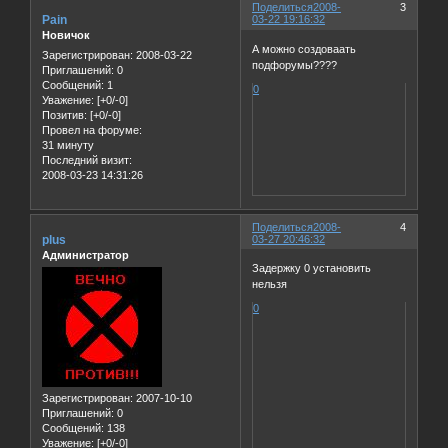
Поделиться
2008-
3
Pain
03-22 19:16:32
Новичок
А можно создоваать
Зарегистрирован
: 2008-03-22
подфорумы????
Приглашений:
0
Сообщений:
1
0
Уважение:
[+0/-0]
Позитив:
[+0/-0]
Провел на форуме:
31 минуту
Последний визит:
2008-03-23 14:31:26
Поделиться
2008-
4
plus
03-27 20:46:32
Администратор
Задержку 0 установить
нельзя
0
Зарегистрирован
: 2007-10-10
Приглашений:
0
Сообщений:
138
Уважение:
[+0/-0]