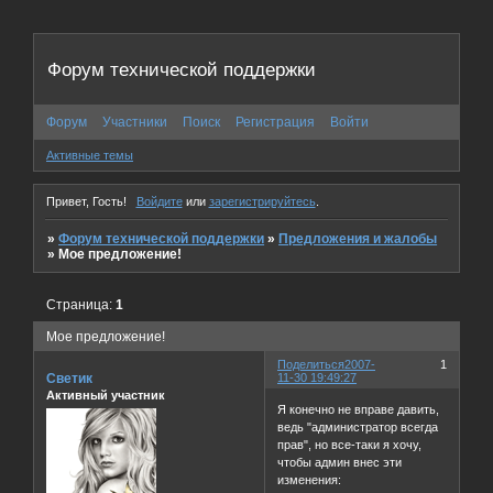
Форум технической поддержки
Форум
Участники
Поиск
Регистрация
Войти
Активные темы
Привет, Гость!
Войдите
или
зарегистрируйтесь
.
»
Форум технической поддержки
»
Предложения и жалобы
»
Мое предложение!
Страница:
1
Мое предложение!
Поделиться
2007-
1
Светик
11-30 19:49:27
Активный участник
Я конечно не вправе давить,
ведь "администратор всегда
прав", но все-таки я хочу,
чтобы админ внес эти
изменения: