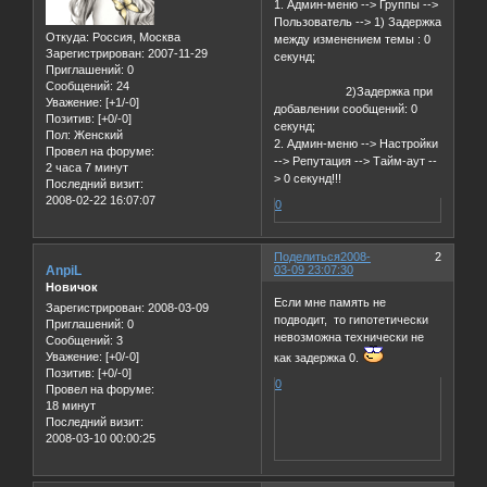
1. Админ-меню --> Группы -->
Пользователь --> 1) Задержка
Откуда:
Россия, Москва
между изменением темы : 0
Зарегистрирован
: 2007-11-29
секунд;
Приглашений:
0
Сообщений:
24
2)Задержка при
Уважение:
[+1/-0]
добавлении сообщений: 0
Позитив:
[+0/-0]
секунд;
Пол:
Женский
2. Админ-меню --> Настройки
Провел на форуме:
--> Репутация --> Тайм-аут --
2 часа 7 минут
> 0 секунд!!!
Последний визит:
2008-02-22 16:07:07
0
Поделиться
2008-
2
AnpiL
03-09 23:07:30
Новичок
Если мне память не
Зарегистрирован
: 2008-03-09
подводит, то гипотетически
Приглашений:
0
невозможна технически не
Сообщений:
3
Уважение:
[+0/-0]
как задержка 0.
Позитив:
[+0/-0]
0
Провел на форуме:
18 минут
Последний визит:
2008-03-10 00:00:25